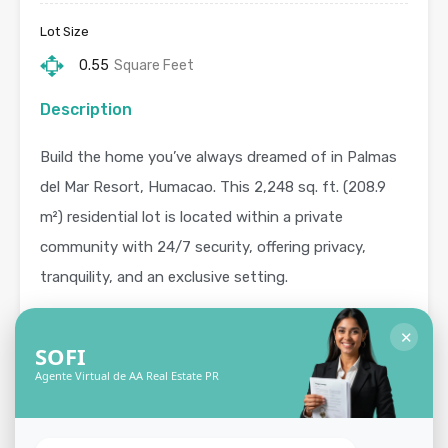
Lot Size
0.55
Square Feet
Description
Build the home you’ve always dreamed of in Palmas
del Mar Resort, Humacao. This 2,248 sq. ft. (208.9
m²) residential lot is located within a private
community with 24/7 security, offering privacy,
tranquility, and an exclusive setting.
Just minutes from the beach, hotel, tennis courts,
✕
SOFI
world-class golf courses, and the private beach club,
Agente Virtual de AA Real Estate PR
the lot also features beautiful ocean views, perfect
for enjoying the ocean breeze and resort-style living.
A unique opportunity to live or invest in one of